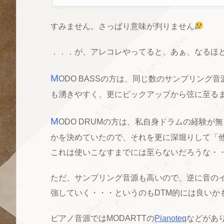
すみません。さっぱり意味が判りません
．．．が、アレコレやってると、あぁ、なるほ
M
ODO BASSの方は、同じ数のサンプリン
も湧きやすく、更にピックアップから弦に至る
M
ODO DRUMの方は、私自身ドラムの経験
かを決めていたので、それを更に深堀りして「
これは使いこなすまでには至らないだろうな・
ただ、サンプリング音源も高いので、逆に音の
強していく・・・というのもDTM的には良いか
ピアノ音源ではMODARTTの
Pianoteq
などがあ