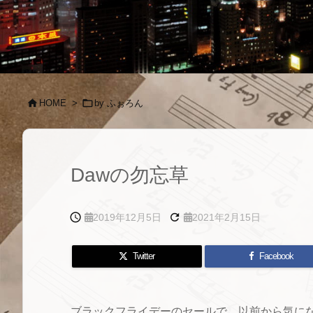


HOME
>
by ふぉろん
Dawの勿忘草


2019年12月5日
2021年2月15日
Twitter
Facebook
ブラックフライデーのセールで、以前から気に