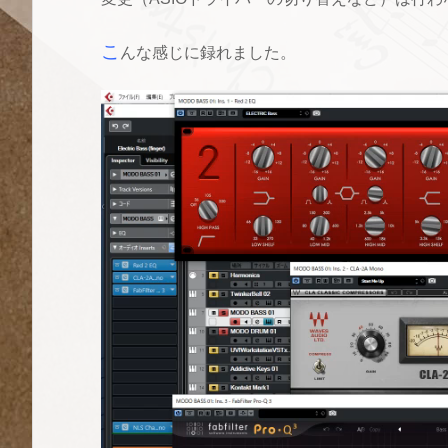
こ
んな感じに録れました。
動
画
プ
レ
ー
ヤ
ー