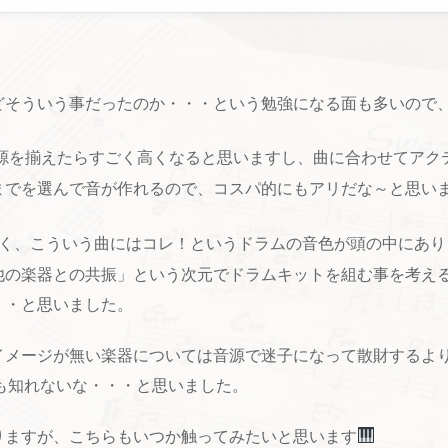
どそういう事だったのか・・・という勉強になる面も多いので
グ音源を揃えたらすごく高くなると思いますし、曲に合わせてア
までを選んで音が作れるので、コスパ的にもアリだな～と思い
が無く、こういう曲にはコレ！というドラムの音色が頭の中にあ
他の楽器との共振」という次元でドラムキットを組む事を考え
・・と思いました。
イメージが無い楽器については音源で迷子になって散財するよ
も知れないな・・・と思いました。
りますが、こちらもいつか触ってみたいと思います