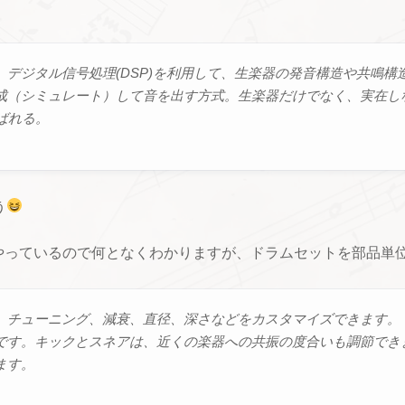
デジタル信号処理(DSP)を利用して、生楽器の発音構造や共鳴
成（シミュレート）して音を出す方式。生楽器だけでなく、実在し
ばれる。
う
やっているので何となくわかりますが、ドラムセットを部品単
、チューニング、減衰、直径、深さなどをカスタマイズできます。
です。キックとスネアは、近くの楽器への共振の度合いも調節でき
ます。