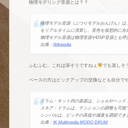
物理モデリング音源とは？？
物理モデル音源（ぶつりモデルおんげん）は、
をリアルタイムに演算し、音色を仮想的に合
物理モデル音源は物理音源やDSP音源とも呼
出典：
Wikipedia
ふむふむ。これは深そうですねぇ
でも楽しそ
ベースの方はピックアップの交換なども自分で
ドラム・キット内の楽器は、シェルやヘッド
スネア・ドラムは、テンションの調整も可能
シンバルは、ピッチの高低や減衰を調節でき
出典：
IK Multimedia MODO DRUM