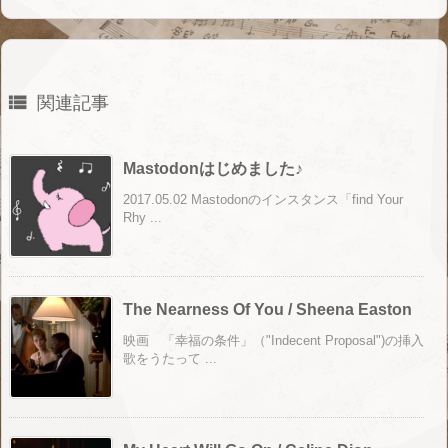

関連記事
Mastodonはじめました♪
2017.05.02 Mastodonのインスタンス「find Your
Rhy ...
The Nearness Of You / Sheena Easton
映画 「幸福の条件」（"Indecent Proposal")の挿入
歌をうたって ...