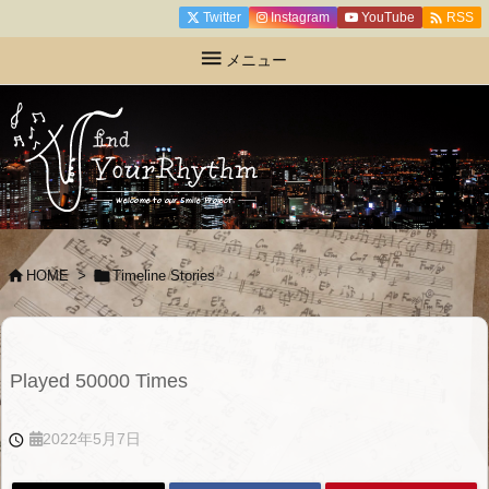

Twitter
Instagram
YouTube
RSS

メニュー


HOME
>
Timeline Stories
Played 50000 Times
2022年5月7日
