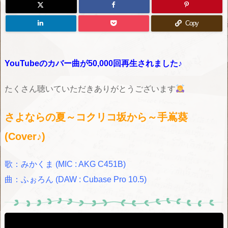
Copy
YouTubeのカバー曲が50,000回再生されました♪
たくさん聴いていただきありがとうございます
さよならの夏～コクリコ坂から～手嶌葵
(Cover♪)
歌：みかくま (MIC : AKG C451B)
曲：ふぉろん (DAW : Cubase Pro 10.5)