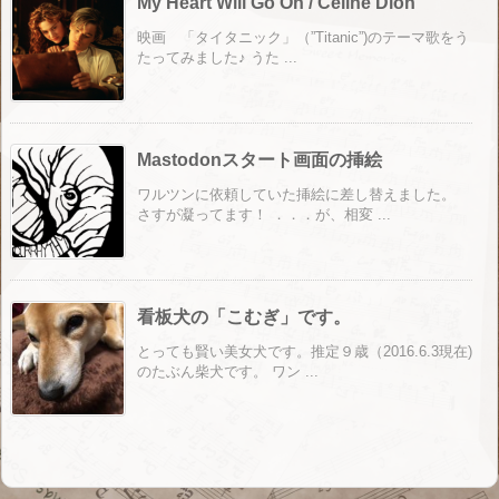
My Heart Will Go On / Celine Dion
映画 「タイタニック」（”Titanic”)のテーマ歌をう
たってみました♪ うた ...
Mastodonスタート画面の挿絵
ワルツンに依頼していた挿絵に差し替えました。
さすが凝ってます！ ．．．が、相変 ...
看板犬の「こむぎ」です。
とっても賢い美女犬です。推定９歳（2016.6.3現在)
のたぶん柴犬です。 ワン ...