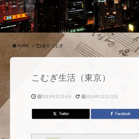


HOME
>
柴犬 こむぎ
こむぎ生活（東京）


2019年12月4日
2019年12月22日
Twitter
Facebook