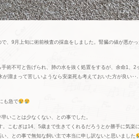
ので、9月上旬に術前検査の採血をしました。腎臓の値が悪かっ
ら手術不可と告げられ、肺の水を抜く処置をするが、余命1、2
水が溜まって苦しいようなら安楽死も考えておいた方が良い‥
にも急で
が早いことは少なくない、との事でした。
です。こむぎは14、5歳まで生きてくれるだろうとか勝手に気
高い、との事で無知な飼い主で本当に申し訳ないと思いました