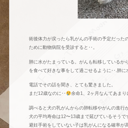
術後体力が戻ったら乳がんの手術の予定だった
ために動物病院を受診すると‥。
肺に水がたまっている。がんも転移しているか
を食べて好きな事をして過ごせるように‥.肺に
電話でその話を聞き、とても驚きました。
まだ12歳なのに‥
余命1、2ヶ月なんてあまり
調べると犬の乳がんからの肺転移やがんの進行
犬の平均寿命は12〜13歳まで延びているそう
避妊手術をしていない子は乳がんになる確率が